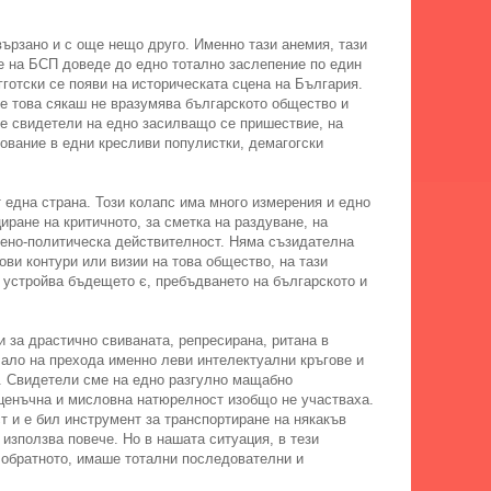
вързано и с още нещо друго. Именно тази анемия, тази
те на БСП доведе до едно тотално заслепение по един
готски се появи на историческата сцена на България.
че това сякаш не вразумява българското общество и
ме свидетели на едно засилващо се пришествие, на
пование в едни кресливи популистки, демагогски
т една страна. Този колапс има много измерения и едно
иране на критичното, за сметка на раздуване, на
вено-политическа действителност. Няма съзидателна
ови контури или визии на това общество, на тази
 устройва бъдещето є, пребъдването на българското и
и за драстично свиваната, репресирана, ритана в
чало на прехода именно леви интелектуални кръгове и
и. Свидетели сме на едно разгулно мащабно
 оценъчна и мисловна натюрелност изобщо не участваха.
ст и е бил инструмент за транспортиране на някакъв
 използва повече. Но в нашата ситуация, в тези
 обратното, имаше тотални последователни и