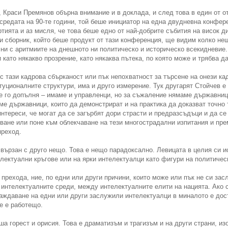
 Краси Премянов обърна внимание и в доклада, и след това в един от от
 средата на 90-те години, той беше инициатор на една двудневна конфер
тията и аз мисля, че това беше едно от най-добрите събития на висок ди
зи сборник, който беше продукт от тази конференция, ще видим колко не
ни с аритмиите на днешното ни политическо и историческо всекидневие. 
 като някакво прозрение, като някаква пътека, по която може и трябва да
 тази кадрова сбърканост или пък непохватност за търсене на онези кад
туционалните структури, има и друго измерение. Тук другарят Стойчев е
е го допълня – имаме и управленци, но за съжаление нямаме държавници
е държавници, които да демонстрират и на практика да доказват точно т
нтереси, че могат да се загърбят дори страсти и предразсъдъци и да с
ване или поне към облекчаване на тези многострадални изпитания и пре
преход.
свързан с друго нещо. Това е нещо парадоксално. Левицата в целия си и
лектуални кръгове или на ярки интелектуалци като фигури на политичес
 прехода, ние, по едни или други причини, които може или пък не си за
 интелектуалните среди, между интелектуалните елити на нацията. Ако с
аждаване на едни или други заслужили интелектуалци в миналото е доста
не е работещо.
ша горест и орисия. Това е драматизъм и трагизъм и на други страни, и