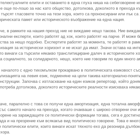
нтелектуалните елити и оставането в една глуха ниша на себеговорене и
е още по-лошо за нас като общество, дотолкова, доколкото в прехода к
 търсят гласовете точно на тези хора, които са прононсирани или пък с
орическата памет или историческото въображение на една нация.
че, в рамките на нашия преход ние не виждаме нещо такова. Ние виждам
нални експерти, които работят ад хок, които работят на парче. И може 
тва за нещо подобно. Експертите работят за момента, те работят в рам
изация за исторически хоризонт и не искат да имат. Значи остава на инт
то винаги са търсили някакво транслитициране далеч в историческите хо
за социалното, за солидарното, нещо, което ние говорим по един много а
т началото с едно тихомълком прокарвано в политическата езиковост със
ализацията на левия език, подменяне на цели такива категориално-понят
онструкции. Започва с изтласкване на един езиков репертоар, който дон
употреба дотолкова, доколкото историческите реалности изискваха някак
че, паралелно с това се получи една амортизация, една тотална аморф
ъс самото начало на прехода, когато очакваше с широко отворени очи и
ворене на зараждащите се политически формации тогава, сега е достигн
ада и на презрение към всякакъв вид политическо говорене. Това е много
 политически елити, които винаги искат тяхното ехо да резонира дълбок
 хора.