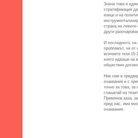
Значи това е един
стратификация да
езици и на полит
инструментализира
страна на левите
други разочарова
И последното, на 
проблемът, че от 
всичките тези 15-
която идваше на в
обществен договор
Ние сме в предвер
очаквания и с пре
точно за това, за
глашатай на тезит
Премянов каза, за
пред нас, има мно
очаквания.