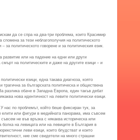
искам да се спра на два-три проблема, които Красимир
а спомена за тези неблагополучия на политическото
 – за политическото говорене и за политическия език.
а развитие или на падение на едни или други
а смърт на политическите и даже на другите езици – и
 политически езици, една такава диагноза, която
 и трагична за българската политическа и обществена
За разлика обаче в Западна Европа, един такъв дебат
някаква нова идентичност на левите политически езици.
 У нас по проблемът, който беше фиксиран тук, за
и елити или фигури в медийната панорама, има съвсем
 съвсем не във връзка с някаква историческа или
а болка на левицата или на левиците в България в
анорекстични леви езици, които блудстват и които
твителност, ние сме свидетели на много страшни