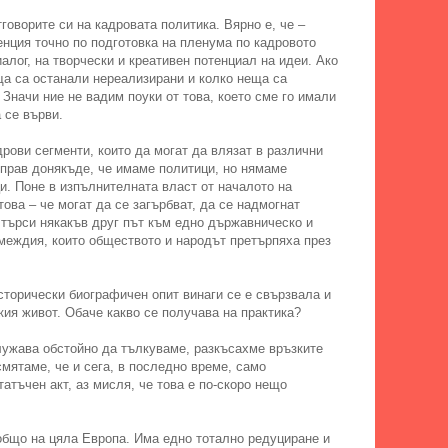
говорите си на кадровата политика. Вярно е, че –
енция точно по подготовка на пленума по кадровото
алог, на творчески и креативен потенциал на идеи. Ако
ща са останали нереализирани и колко неща са
Значи ние не вадим поуки от това, което сме го имали
 се върви.
рови сегменти, които да могат да влязат в различни
 прав донякъде, че имаме политици, но нямаме
. Поне в изпълнителната власт от началото на
ова – че могат да се загърбват, да се надмогнат
е търси някакъв друг път към едно държавническо и
междия, които обществото и народът претърпяха през
сторически биографичен опит винаги се е свързвала и
кия живот. Обаче какво се получава на практика?
служава обстойно да тълкуваме, разкъсахме връзките
мятаме, че и сега, в последно време, само
тъчен акт, аз мисля, че това е по-скоро нещо
зобщо на цяла Европа. Има едно тотално редуциране и