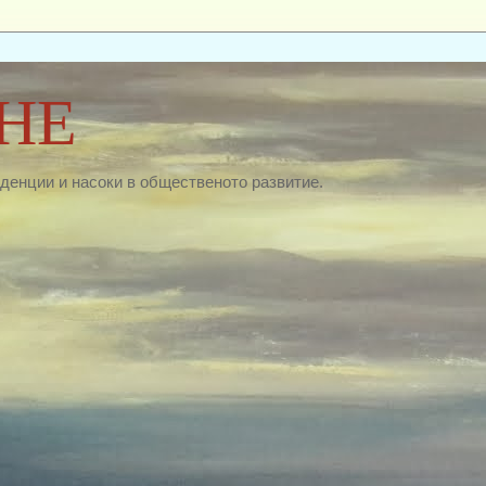
НЕ
нденции и насоки в общественото развитие.