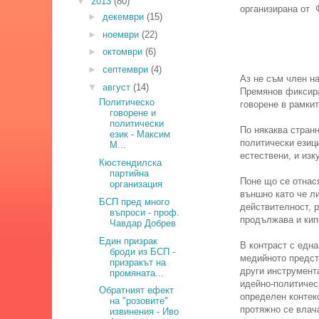
▼
2013
(80)
организирана от
►
декември
(15)
►
ноември
(22)
►
октомври
(6)
►
септември
(4)
Аз не съм член на
▼
август
(14)
Премянов фиксира
Политическо
говорене в рамкит
говорене и
политически
По някаква стран
език - Максим
политически езици
М...
естествени, и изк
Кюстендилска
партийна
Поне що се отнася
организация
външно като че ли
БСП пред много
действителност, р
въпроси - проф.
продължава и кипи
Чавдар Добрев
Един призрак
В контраст с една
броди из БСП -
медийното предст
призракът на
други инструмент
промяната...
идейно-политическ
Обратният ефект
определен контекс
на "розовите"
протяжно се влач
извинения - Иво