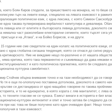
я.
, което Боян Киров сподели, за пришествието на монарха, но то беше с
неописуем гърч на левите езици, специално на лявата езиковост в рамки
рализация политически език, с една лексика, с която Симеон Сакскобург
 че една такава пулверизирана вербалност капитулира и девалвира. Оба
ата левица или от елитите в българската левица дотолкова, доколкото с
а немалка част разколебани електорални сегменти, които търсят сега у
 присъщи и на „Атака“, и на Бойко Борисов, и на други.
 15 години ние сме свидетели на един колапс на политическите езици, о
зано с една глобална сегашна тенденция, която се отнася до силно редуц
а критикарското. Ние не виждаме нещо по-различно и от нашата общест
, няма критика, която така перманентно и съживяващо да дава някакви н
институционалност и като политическа прагматика, която би следвало да
ационална културна самобитност.
мир Стойчев обърна внимание точно и на тази необходимост да се говор
 Но тя е още по-злополучно поставена дотолкова, доколкото в самото на
 кръгове се дистанцираха от едно мащабно говорене по такива проблем
сторията, и то не еднократно, в която хората с ляв манталитет, с лява
, то техните гласове не се чуваха. Езикът винаги в историята е бил вла
ационално-културен интензитет и опит и точно затова би следвало да се
ти при нас това не беше получено като един очеваден факт. Нещо точно
ополучия в тази езиковост.