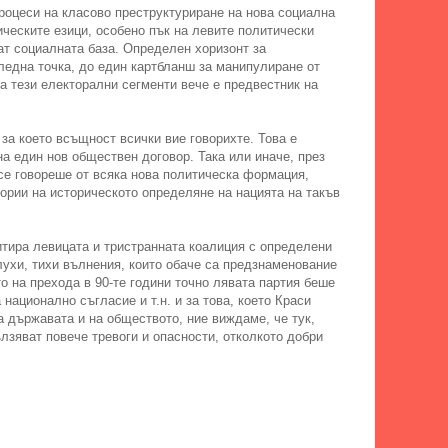
процеси на класово преструктуриране на нова социална
ческите езици, особено пък на левите политически
ат социалната база. Определен хоризонт за
гледна точка, до един картбланш за манипулиране от
а тези електорални сегменти вече е предвестник на
 за което всъщност всички вие говорихте. Това е
а един нов обществен договор. Така или иначе, през
 се говореше от всяка нова политическа формация,
тории на историческото определяне на нацията на такъв
дитира левицата и тристранната коалиция с определени
глухи, тихи вълнения, които обаче са предзнаменование
то на прехода в 90-те години точно лявата партия беше
национално съгласие и т.н. и за това, което Краси
а държавата и на обществото, ние виждаме, че тук,
ълзяват повече тревоги и опасности, отколкото добри