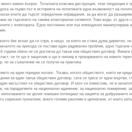
 много важен въпрос. Тоталната класова деструкция, тези тенденции и 
доха за първи път в историята на политиката една възможност на полити
ически елити да търсят определени оправдания, за да могат да разширяв
не на търсенето на такива електорални сегменти. Това води, от друга 
 елити с електората. Едно постоянно или пък епизодично манипулиране н
ния.
което бих искал да се спра, е нещо, за което не стана дума директно, но
началото на прехода се постави един радикален проблем, едно търсене н
16 години обаче не се достигна до такъв нов обществен договор. Винаги
ласт, че тя ще е защитник и ще е пионер в прокарването на новите тери
, но за съжаление не се получи на практика.
ието на един пореден колапс. Тогава, когато обществото, което ни кре
ценки за един такъв обществен договор, сега се тресе от едни мъртви, 
 един несъстоял се обществен договор. И като си помислим, че в начало
е, на парадигмите за национално единение, за национално помирение, за 
 използването на целия човешки потенциал на нацията за добруването н
го сериозни пукнатини, много големи разломи и цепнатини, от които изп