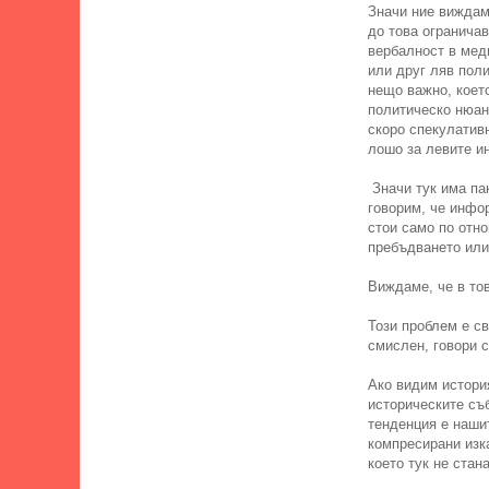
Значи ние виждаме
до това огранича
вербалност в мед
или друг ляв поли
нещо важно, коет
политическо нюанс
скоро спекулатив
лошо за левите ин
Значи тук има па
говорим, че инфор
стои само по отно
пребъдването или 
Виждаме, че в то
Този проблем е св
смислен, говори с
Ако видим история
историческите съб
тенденция е нашит
компресирани изка
което тук не стан