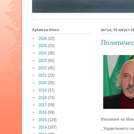
Архив на блога
петък, 30 август 20
►
2026
(10)
Политичес
►
2025
(15)
►
2024
(36)
►
2023
(56)
►
2022
(45)
►
2021
(22)
►
2020
(26)
►
2019
(37)
►
2018
(73)
►
2017
(59)
►
2016
(99)
Изказване на Мак
►
2015
(129)
►
2014
(187)
„ Управлението на