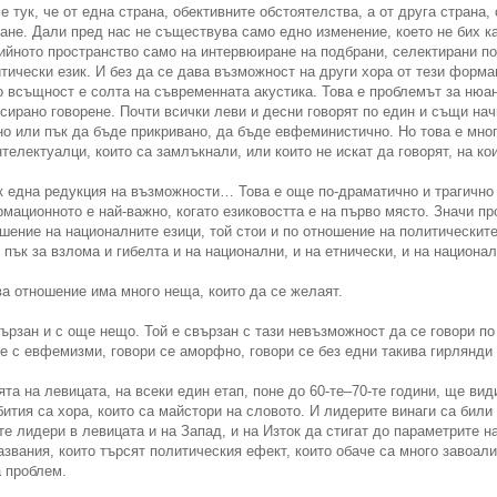
 тук, че от една страна, обективните обстоятелства, а от друга стран
ване. Дали пред нас не съществува само едно изменение, което не бих к
ийното пространство само на интервюиране на подбрани, селектирани по
тически език. И без да се дава възможност на други хора от тези форма
о всъщност е солта на съвременната акустика. Това е проблемът за нюа
ирано говорене. Почти всички леви и десни говорят по един и същи нач
но или пък да бъде прикривано, да бъде евфеминистично. Но това е мног
телектуалци, които са замлъкнали, или които не искат да говорят, на ко
к една редукция на възможности… Това е още по-драматично и трагично 
мационното е най-важно, когато езиковостта е на първо място. Значи пр
шение на националните езици, той стои и по отношение на политическите
пък за взлома и гибелта и на национални, и на етнически, и на национал
ва отношение има много неща, които да се желаят.
ързан и с още нещо. Той е свързан с тази невъзможност да се говори по 
е с евфемизми, говори се аморфно, говори се без едни такива гирлянди
та на левицата, на всеки един етап, поне до 60-те–70-те години, ще вид
ития са хора, които са майстори на словото. И лидерите винаги са били
е лидери в левицата и на Запад, и на Изток да стигат до параметрите н
звания, които търсят политическия ефект, които обаче са много завоали
а проблем.