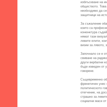
изблъскване на и
обществото. Това 
необходимо да се
защитници на ист
За съжаление оба
които са професио
конюнктура съдейс
нямат тази визуал
левите елити, кои
визии за лявото, 
Започнало се е о
свиване на радик
други вербални к
бъде изведен от 
говорене.
Същевременно оба
френетичен унес с
политическото го
отегчение, на дос
страшно за левите
социални маси от