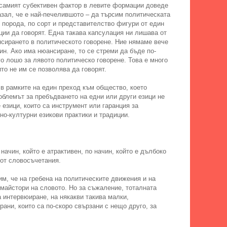
а, самият субективен фактор в левите формации доведе
азал, че е най-печелившото – да търсим политическата
 порода, по сорт и представителство фигури от един
ции да говорят. Една такава капсулация ни лишава от
нсирането в политическото говорене. Ние нямаме вече
ин. Ако има нюансиране, то се стреми да бъде по-
о лошо за лявото политическо говорене. Това е много
ито не им се позволява да говорят.
в рамките на един преход към общество, което
облемът за пребъдването на едни или други езици не
 езици, които са инструмент или гаранция за
но-културни езикови практики и традиции.
начин, който е атрактивен, по начин, който е дълбоко
 от словосъчетания.
им, че на гребена на политическите движения и на
 майстори на словото. Но за съжаление, тоталната
а интервюиране, на някакви такива малки,
рани, които са по-скоро свързани с нещо друго, за