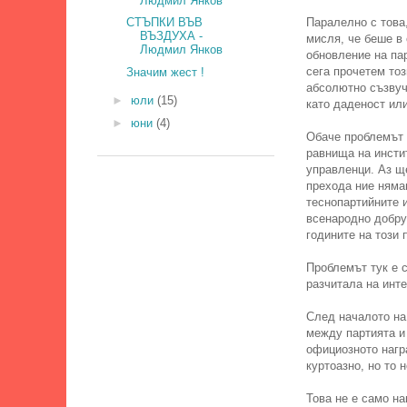
Людмил Янков
Паралелно с това,
СТЪПКИ ВЪВ
ВЪЗДУХА -
мисля, че беше в
Людмил Янков
обновление на пар
сега прочетем то
Значим жест !
абсолютно съзвуч
►
юли
(15)
като даденост или
►
юни
(4)
Обаче проблемът с
равнища на инсти
управленци. Аз щ
прехода ние нямам
теснопартийните и
всенародно добру
годините на този 
Проблемът тук е 
разчитала на инте
След началото на
между партията и
официозното нагр
куртоазно, но то 
Това не е само на