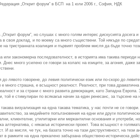
Федерация „Открит форум” в БСП
на 1 юли 2006 г., София, НДК
 „Открит форум“, но слушах с много голям интерес дискусията досега и 
 в своя доклад, и по моему са много съществени. Той някъде по средат
е на тристранната коалиция и първият проблем мисля да бъде точно този
на или закономерна последователност, в историята има такива периоди н
. Днес много усилено се говори за колапс на езиците, за агония, даже з
уствени.
 до лявото говорене, до левия политически език или по-скоро до левите
 е много страшна, е всъщност реалност. Реалност, при това драматична
еалност и за страни с много развита демокрация, като Западна Европа. 
, той е стимулиран по всякакъв начин за един ренесанс, за търсене на 
 такава визуализация на една такава тематика, у нас почти не се говори.
авителство, за медийните попълзновения на едни или други политическ
ални, клиентелни, утилитарни или меркантилни основания и употреби, но
а алтернатива, с някакъв исторически проект. Това всъщност е голямат
т. И аз мисля, че тук, на базата точно на тази деструктивност, на тези 
ат в рамките на една прекалено забързана обществено-историческа дейс