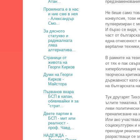
предзнаменовани
Атан...
Промяната е в нас
Не беше само това
и ние сме в нея
конвулсия, този 
- Александър
Смо...
пулверизиран с мо
И бързо се видя,
За дясното
част от българск
статукво и
радикалната
една отнесеност н
лява
вербални техники,
алтернатива...
Страници от
В рамките на тези
живота на
от тях е пак свър
Георги Кирков
хиперболизация н
творческа критика
Думи на Георги
Кирков -
държавност като 
Майстора
на българската н
Първанов вкара
БСП в капан,
Тук другарят Тихо
обявявайки я за
ъглите тематика.
"страт...
леви политически
Двете партии в
пренаписване на и
БСП - мит или
Или ако участваха
реалност -
социокултурен и н
проф. Чавд...
преходни реалнос
НАДЕЖДА -
разрастващи се зл