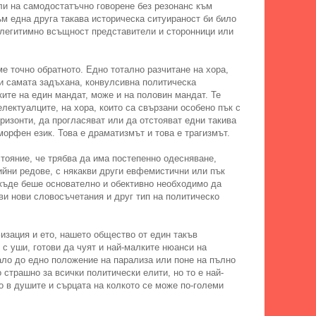
ли на самодостатъчно говорене без резонанс към
ъм една друга такава историческа ситуираност би било
а легитимно всъщност представители и сторонници или
е точно обратното. Едно тотално разчитане на хора,
би самата задъхана, конвулсивна политическа
ките на един мандат, може и на половин мандат. Те
електуалците, на хора, които са свързани особено пък с
ризонти, да прогласяват или да отстояват едни такива
морфен език. Това е драматизмът и това е трагизмът.
тояние, че трябва да има постепенно одесняване,
ийни редове, с някакви други евфемистични или пък
якъде беше основателно и обективно необходимо да
ви нови словосъчетания и друг тип на политическо
изация и ето, нашето общество от един такъв
 с уши, готови да чуят и най-малките нюанси на
ало до едно положение на парализа или поне на пълно
 страшно за всички политически елити, но то е най-
о в душите и сърцата на колкото се може по-големи